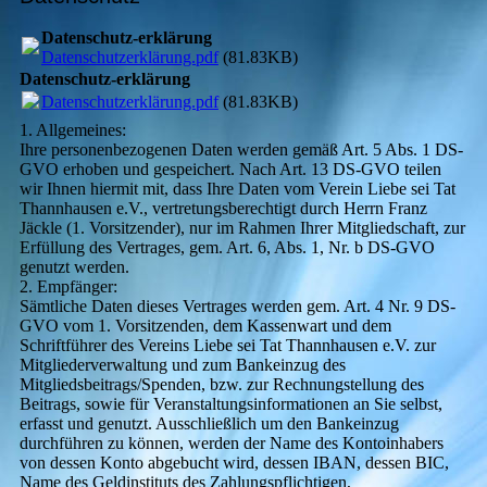
Datenschutz-erklärung
Datenschutzerklärung.pdf
(81.83KB)
Datenschutz-erklärung
Datenschutzerklärung.pdf
(81.83KB)
1. Allgemeines:
Ihre personenbezogenen Daten werden gemäß Art. 5 Abs. 1 DS-
GVO erhoben und gespeichert. Nach Art. 13 DS-GVO teilen
wir Ihnen hiermit mit, dass Ihre Daten vom Verein Liebe sei Tat
Thannhausen e.V., vertretungsberechtigt durch Herrn Franz
Jäckle (1. Vorsitzender), nur im Rahmen Ihrer Mitgliedschaft, zur
Erfüllung des Vertrages, gem. Art. 6, Abs. 1, Nr. b DS-GVO
genutzt werden.
2. Empfänger:
Sämtliche Daten dieses Vertrages werden gem. Art. 4 Nr. 9 DS-
GVO vom 1. Vorsitzenden, dem Kassenwart und dem
Schriftführer des Vereins Liebe sei Tat Thannhausen e.V. zur
Mitgliederverwaltung und zum Bankeinzug des
Mitgliedsbeitrags/Spenden, bzw. zur Rechnungstellung des
Beitrags, sowie für Veranstaltungsinformationen an Sie selbst,
erfasst und genutzt. Ausschließlich um den Bankeinzug
durchführen zu können, werden der Name des Kontoinhabers
von dessen Konto abgebucht wird, dessen IBAN, dessen BIC,
Name des Geldinstituts des Zahlungspflichtigen,