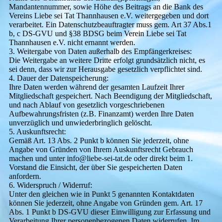
Mandantennummer, sowie Höhe des Beitrags an die Bank des
Vereins Liebe sei Tat Thannhausen e.V. weitergegeben und dort
verarbeitet. Ein Datenschutzbeauftragter muss gem. Art 37 Abs.1
b, c DS-GVU und §38 BDSG beim Verein Liebe sei Tat
Thannhausen e.V. nicht ernannt werden.
3. Weitergabe von Daten außerhalb des Empfängerkreises:
Die Weitergabe an weitere Dritte erfolgt grundsätzlich nicht, es
sei denn, dass wir zur Herausgabe gesetzlich verpflichtet sind.
4. Dauer der Datenspeicherung:
Ihre Daten werden während der gesamten Laufzeit Ihrer
Mitgliedschaft gespeichert. Nach Beendigung der Mitgliedschaft,
und nach Ablauf von gesetzlich vorgeschriebenen
Aufbewahrungsfristen (z.B. Finanzamt) werden Ihre Daten
unverzüglich und unwiederbringlich gelöscht.
5. Auskunftsrecht:
Gemäß Art. 13 Abs. 2 Punkt b können Sie jederzeit, ohne
Angabe von Gründen von Ihrem Auskunftsrecht Gebrauch
machen und unter info@liebe-sei-tat.de oder direkt beim 1.
Vorstand die Einsicht, der über Sie gespeicherten Daten
anfordern.
6. Widerspruch / Widerruf:
Unter den gleichen wie in Punkt 5 genannten Kontaktdaten
können Sie jederzeit, ohne Angabe von Gründen gem. Art. 17
Abs. 1 Punkt b DS-GVU dieser Einwilligung zur Erfassung und
Verarbeitung Ihrer personenbezogenen Daten widerrufen. Im