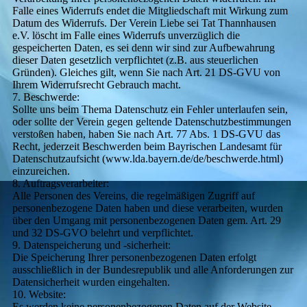
Falle eines Widerrufs endet die Mitgliedschaft mit Wirkung zum
Datum des Widerrufs. Der Verein Liebe sei Tat Thannhausen
e.V. löscht im Falle eines Widerrufs unverzüglich die
gespeicherten Daten, es sei denn wir sind zur Aufbewahrung
dieser Daten gesetzlich verpflichtet (z.B. aus steuerlichen
Gründen). Gleiches gilt, wenn Sie nach Art. 21 DS-GVU von
Ihrem Widerrufsrecht Gebrauch macht.
7. Beschwerde:
Sollte uns beim Thema Datenschutz ein Fehler unterlaufen sein,
oder sollte der Verein gegen geltende Datenschutzbestimmungen
verstoßen haben, haben Sie nach Art. 77 Abs. 1 DS-GVU das
Recht, jederzeit Beschwerden beim Bayrischen Landesamt für
Datenschutzaufsicht (www.lda.bayern.de/de/beschwerde.html)
einzureichen.
8. Auftragsverarbeiter:
Alle Personen des Vereins, die regelmäßigen Zugriff auf
personenbezogene Daten haben und diese verarbeiten, wurden
über den Umgang mit personenbezogenen Daten gem. Art. 29
und 32 DS-GVO belehrt und verpflichtet.
9. Datenspeicherung und -sicherheit:
Die Speicherung Ihrer personenbezogenen Daten erfolgt
ausschließlich in der Bundesrepublik und alle Anforderungen zur
Datensicherheit wurden eingehalten.
10. Website:
Es werden keine personenbezogenen Daten auf der Website