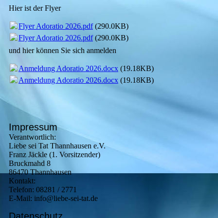
Hier ist der Flyer
Flyer Adoratio 2026.pdf
(290.0KB)
Flyer Adoratio 2026.pdf
(290.0KB)
und hier können Sie sich anmelden
Anmeldung Adoratio 2026.docx
(19.18KB)
Anmeldung Adoratio 2026.docx
(19.18KB)
Impressum
Verantwortlich:
Liebe sei Tat Thannhausen e.V.
Franz Jäckle (1. Vorsitzender)
Bruckmahd 8
86470 Thannhausen
Kontakt:
Telefon: 08281 / 2771
E-Mail: info@liebe-sei-tat.de
Datenschutz