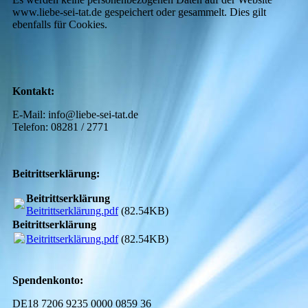
www.liebe-sei-tat.de gespeichert oder gesammelt. Dies gilt
ebenfalls für Cookies.
Kontakt:
E-Mail: info@liebe-sei-tat.de
Telefon: 08281 / 2771
Beitrittserklärung:
Beitrittserklärung
Beitrittserklärung.pdf
(82.54KB)
Beitrittserklärung
Beitrittserklärung.pdf
(82.54KB)
Spendenkonto:
DE18 7206 9235 0000 0859 36