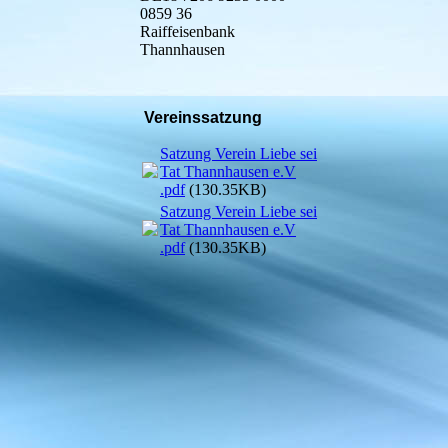
0859 36
Raiffeisenbank
Thannhausen
Vereinssatzung
Satzung Verein Liebe sei
Tat Thannhausen e.V
.pdf
(130.35KB)
Satzung Verein Liebe sei
Tat Thannhausen e.V
.pdf
(130.35KB)